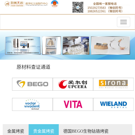
Toggle
naviga
原材料查证通道
金属烤瓷
贵金属烤瓷
德国BEGO生物钴铬烤瓷